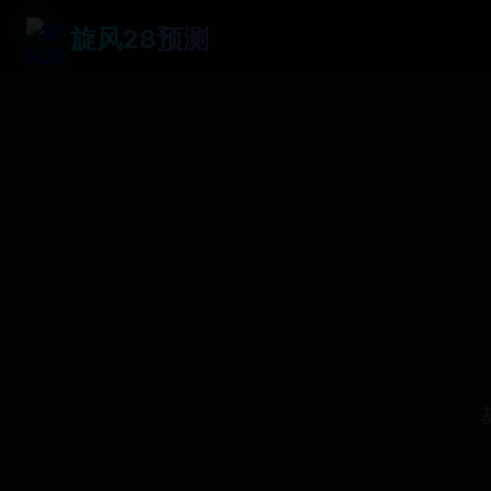
组合
杀组
单双
四余
大小单双
龙虎和
旋风28预测