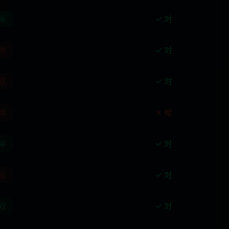
单
✓ 对
单
✓ 对
双
✓ 对
单
✗ 错
单
✓ 对
双
✓ 对
双
✓ 对