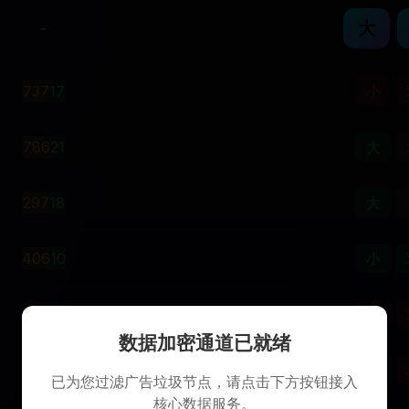
大
-
7
3
7
17
小
7
8
6
21
大
2
9
7
18
大
4
0
6
10
小
7
8
2
17
小
数据加密通道已就绪
9
5
6
20
大
已为您过滤广告垃圾节点，请点击下方按钮接入
核心数据服务。