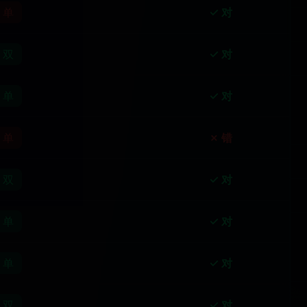
单
✓ 对
双
✓ 对
单
✓ 对
单
✗ 错
双
✓ 对
单
✓ 对
单
✓ 对
双
✓ 对