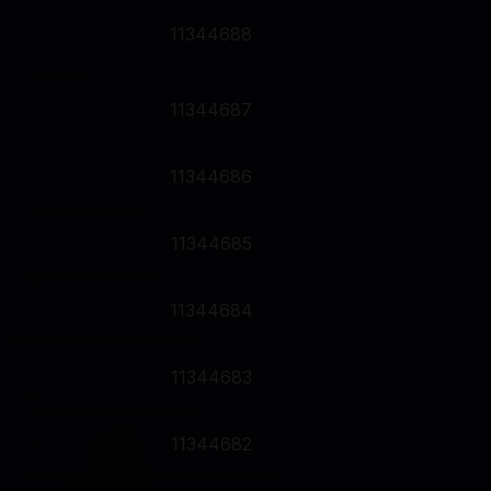
11344688
11344687
11344686
11344685
11344684
11344683
11344682