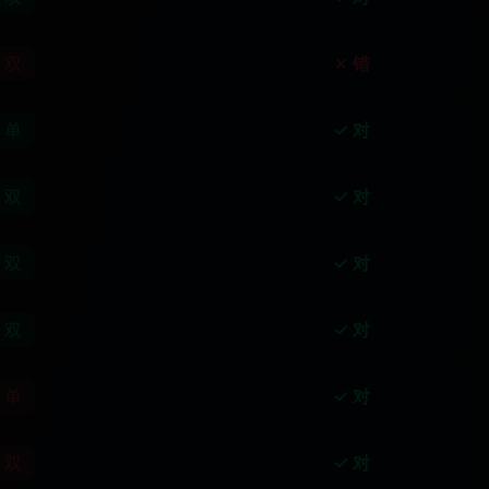
双
✗ 错
单
✓ 对
双
✓ 对
双
✓ 对
双
✓ 对
单
✓ 对
双
✓ 对