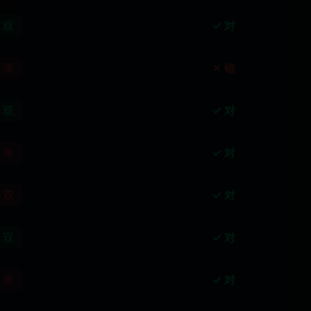
双
✓ 对
单
✗ 错
双
✓ 对
单
✓ 对
双
✓ 对
双
✓ 对
单
✓ 对