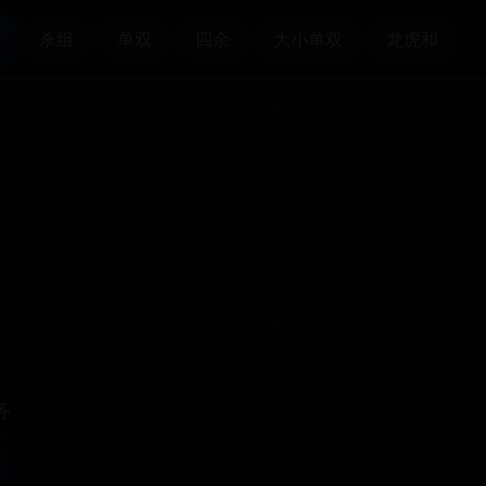
杀组
单双
四余
大小单双
龙虎和
务