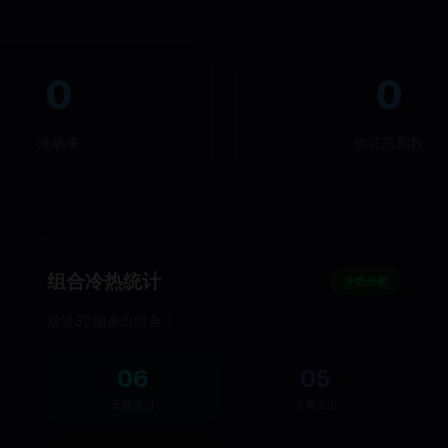
0
0
准确率
验证总期数
组合冷热统计
冷热分析
最近30期未出组合：
06
05
大双未出
大单未出