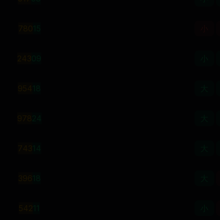
7
8
0
15
小
2
4
3
09
小
9
5
4
18
大
9
7
8
24
大
7
4
3
14
大
3
9
6
18
大
5
4
2
11
小