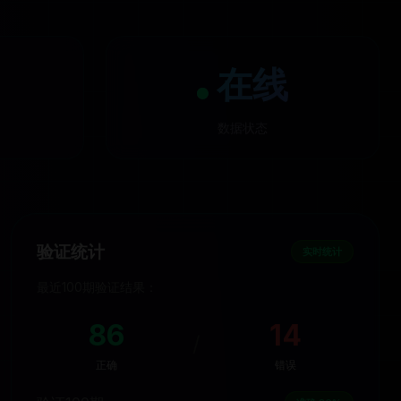
在线
数据状态
验证统计
实时统计
最近100期验证结果：
86
14
/
正确
错误